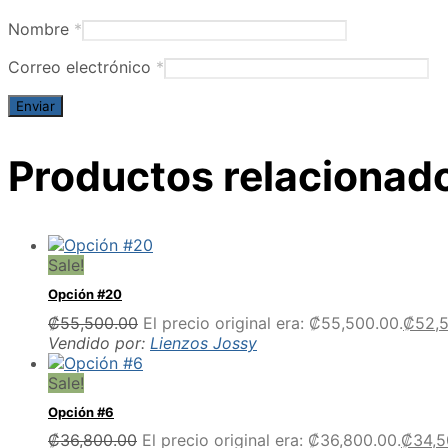
Nombre
*
Correo electrónico
*
Productos relacionad
Sale!
Opción #20
₡
55,500.00
El precio original era: ₡55,500.00.
₡
52,
Vendido por:
Lienzos Jossy
Sale!
Opción #6
₡
36,800.00
El precio original era: ₡36,800.00.
₡
34,5