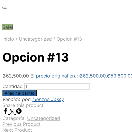
Sale!
Inicio
/
Uncategorized
/
Opcion #13
Opcion #13
₡
62,500.00
El precio original era: ₡62,500.00.
₡
59,800.0
Cantidad
Añadir al carrito
Vendido por:
Lienzos Jossy
Share this product
Categoría:
Uncategorized
Previous Product
Next Product